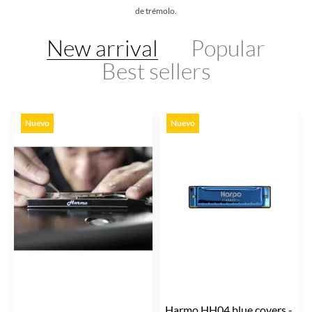
de trémolo.
New arrival
Popular
Best sellers
Nuevo
Nuevo
Harmo HH04 blue covers -