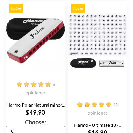
Nuevo
Nuevo
8
opiniones
13
Harmo Polar Natural minor...
$49,90
opiniones
Choose:
Harmo - Ultimate 137...
$16,90