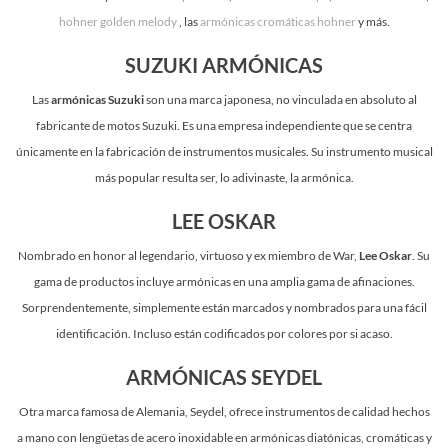
hohner golden melody
, las
armónicas cromáticas hohner
y más.
SUZUKI ARMÓNICAS
Las
armónicas Suzuki
son una marca japonesa, no vinculada en absoluto al
fabricante de motos Suzuki. Es una empresa independiente que se centra
únicamente en la fabricación de instrumentos musicales. Su instrumento musical
más popular resulta ser, lo adivinaste, la armónica.
LEE OSKAR
Nombrado en honor al legendario, virtuoso y ex miembro de War,
Lee Oskar
. Su
gama de productos incluye armónicas en una amplia gama de afinaciones.
Sorprendentemente, simplemente están marcados y nombrados para una fácil
identificación. Incluso están codificados por colores por si acaso.
ARMÓNICAS SEYDEL
Otra marca famosa de Alemania, Seydel, ofrece instrumentos de calidad hechos
a mano con lengüetas de acero inoxidable en armónicas diatónicas, cromáticas y