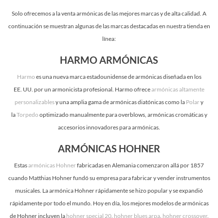
Solo ofrecemos a la venta armónicas de las mejores marcas y de alta calidad. A
continuación se muestran algunas de las marcas destacadas en nuestra tienda en
línea:
HARMO ARMÓNICAS
Harmo
es una nueva marca estadounidense de armónicas diseñada en los
EE. UU. por un armonicista profesional. Harmo ofrece
armónicas altamente
personalizables
y una amplia gama de armónicas diatónicas como la
Polar
y
la
Torpedo
optimizado manualmente para overblows, armónicas cromáticas y
accesorios innovadores para armónicas.
ARMÓNICAS HOHNER
Estas
armónicas Hohner
fabricadas en Alemania comenzaron allá por 1857
cuando Matthias Hohner fundó su empresa para fabricar y vender instrumentos
musicales. La armónica Hohner rápidamente se hizo popular y se expandió
rápidamente por todo el mundo. Hoy en día, los mejores modelos de armónicas
de Hohner incluyen la
hohner special 20
,
hohner blues arpa
,
hohner crossover
,