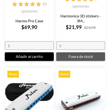
10
opiniones
opiniones
Harmonica 3D stickers -
Harmo Pro Case
3M...
$69,90
$21,99
$24,99
Añadir al carrito
Fuera de stock
Nuevo
Nuevo