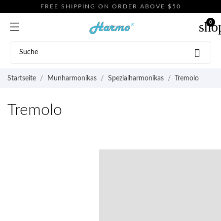
FREE SHIPPING ON ORDER ABOVE $50
sho
0

Startseite
Munharmonikas
Spezialharmonikas
Tremolo
Tremolo