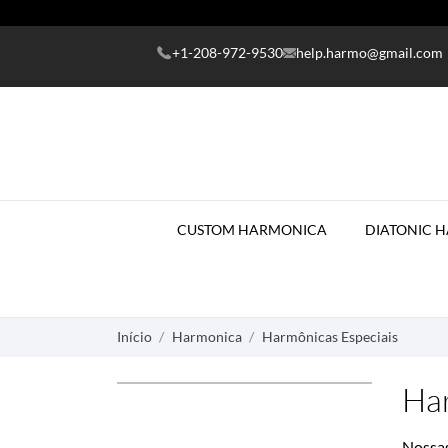
+1-208-972-9530
help.harmo@gmail.com
CUSTOM HARMONICA
DIATONIC 
Início
Harmonica
Harmônicas Especiais
Har
Nossas