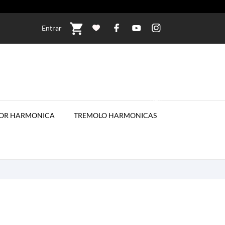
shopping_cart
Entrar
NEW
FOR HARMONICA
TREMOLO HARMONICAS