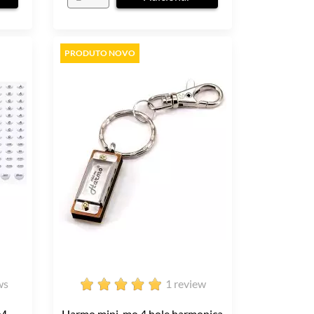
PRODUTO NOVO
ws
1 review
...
Harmo mini-mo 4 hole harmonica