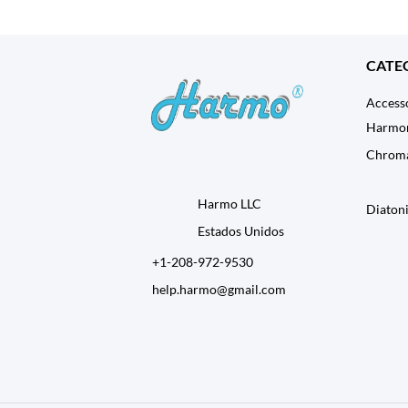
CATE
Accesso
Harmo
Chroma
Harmo LLC
Diaton
Estados Unidos
+1-208-972-9530
help.harmo@gmail.com