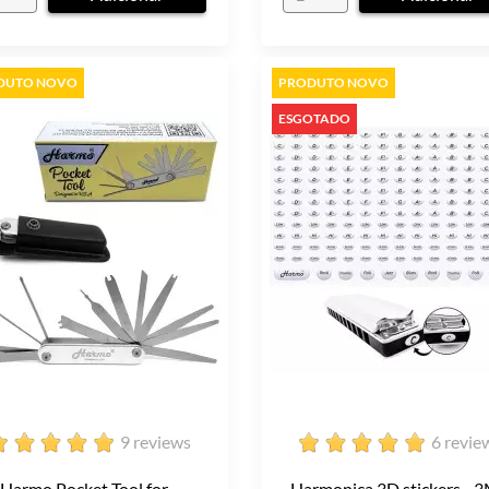
DUTO NOVO
PRODUTO NOVO
ESGOTADO
9 reviews
6 revie
Harmo Pocket Tool for...
Harmonica 3D stickers - 3M