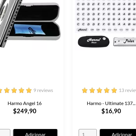
9 reviews
13 revi
Harmo Angel 16
Harmo - Ultimate 137...
$249,90
$16,90
Adicionar
Adicionar