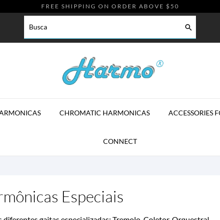
FREE SHIPPING ON ORDER ABOVE $50

HARMONICAS
CHROMATIC HARMONICAS
ACCESSORIES 
CONNECT
mônicas Especiais
 diferentes gaitas especializadas: Tremolo, Coletor, Orquestral ...