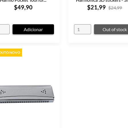
$49,90
$21,99
$24,99
Adicionar
Out of stock
DUTO NOVO