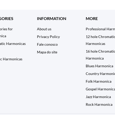
GORIES
INFORMATION
MORE
ries for
About us
Professional Har
nica
Privacy Policy
12 hole Chromati
tic Harmonicas
Harmonicas
Fale conosco
16 hole Chromati
Mapa do site
Harmonica
ic Harmonicas
Blues Harmonica
Country Harmoni
Folk Harmonica
Gospel Harmonic
Jazz Harmonica
Rock Harmonica