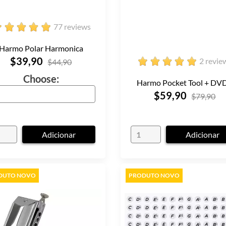
77 reviews
Harmo Polar Harmonica
$39,90
2 revie
$44,90
Choose:
Harmo Pocket Tool + DVD.
$59,90
$79,90
Adicionar
Adicionar
DUTO NOVO
PRODUTO NOVO