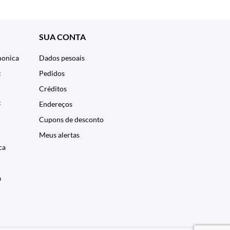
SUA CONTA
monica
Dados pesoais
c
Pedidos
Créditos
c
Endereços
Cupons de desconto
Meus alertas
ca
a