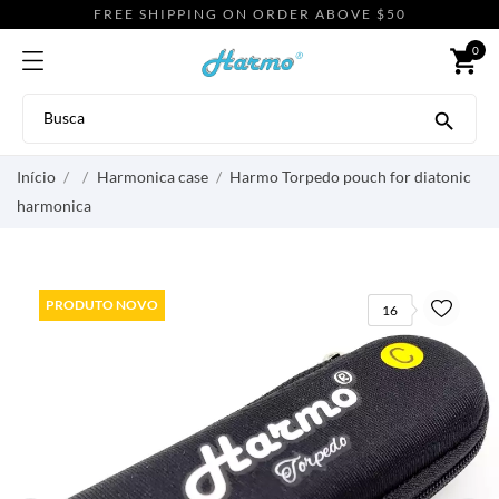
FREE SHIPPING ON ORDER ABOVE $50
0
shopping_cart

Início
Harmonica case
Harmo Torpedo pouch for diatonic
harmonica
PRODUTO NOVO
16